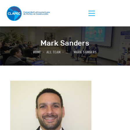
Mark Sanders
HOME
ALL TEAM
...
MARK SANDERS
La Asociación
Afiliación
Listas De Peritos
Comunidad
Congreso