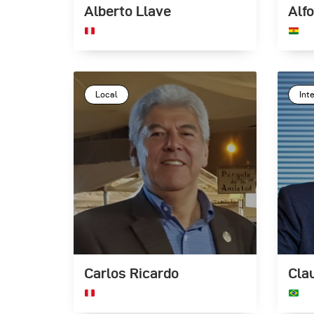
Alberto Llave
Alf
Local
Int
Carlos Ricardo
Cla