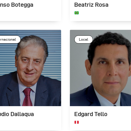
onso Botegga
Beatriz Rosa
ernacional
Local
udio Dallaqua
Edgard Tello