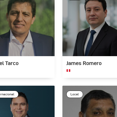
el Tarco
James Romero
ernacional
Local