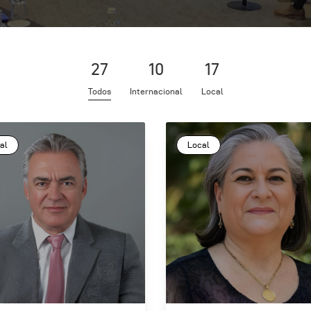
istas De Peritos
omunidad
27
10
17
Todos
Internacional
Local
ongreso
al
Local