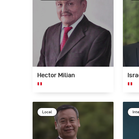
Hector Milian
Isra
Local
Int