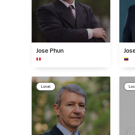
Jose Phun
Jos
Local
Loc