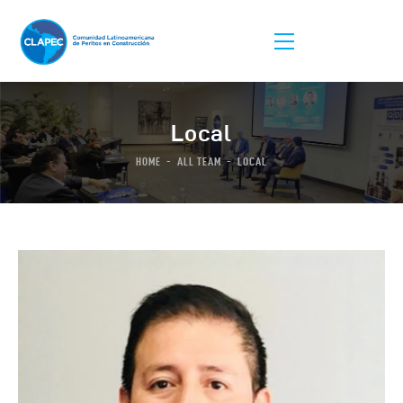
Local
HOME
ALL TEAM
LOCAL
La Asociación
Afiliación
Listas De Peritos
Comunidad
Congreso